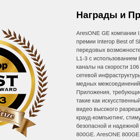
Награды и П
AresONE GE компании I
премии Interop Best of
передовых возможносте
L1-3 с использованием 
каналы на скорости 106
сетевой инфраструктуры
медных межсоединений
Приложения, требующи
такие как искусственны
видео высокого разреш
крауд-компьютинг, стим
безопасной и надежной
800GE. AresONE 800GE 