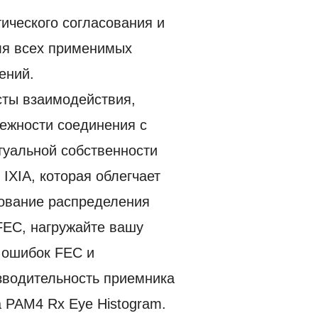
ического согласования и
ля всех применимых
ений.
сты взаимодействия,
дежности соединения с
уальной собственности
IXIA, которая облегчает
рование распределения
FEC, нагружайте вашу
 ошибок FEC и
зводительность приемника
 PAM4 Rx Eye Histogram.