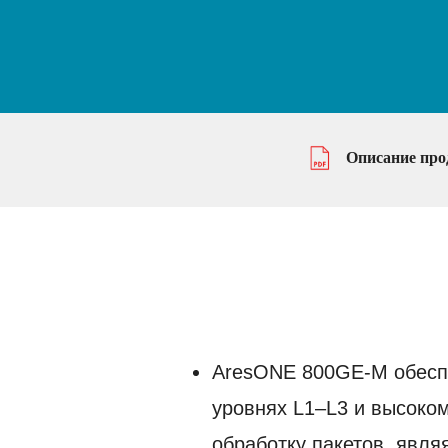
Описание про
AresONE 800GE-M обеспе
уровнях L1–L3 и высоко
обработку пакетов, явля