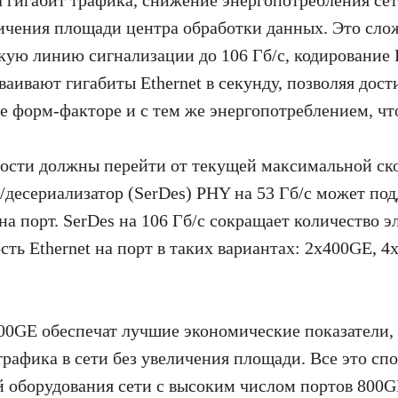
ичения площади центра обработки данных. Это слож
ую линию сигнализации до 106 Гб/с, кодирование 
ваивают гигабиты Ethernet в секунду, позволяя дос
е форм-факторе и с тем же энергопотреблением, что
ости должны перейти от текущей максимальной скор
р/десериализатор (SerDes) PHY на 53 Гб/с может по
а порт. SerDes на 106 Гб/с сокращает количество э
ость Ethernet на порт в таких вариантах: 2x400GE, 
800GE обеспечат лучшие экономические показатели
рафика в сети без увеличения площади. Все это спо
 оборудования сети с высоким числом портов 800G