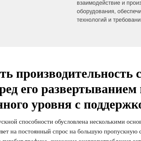
взаимодействие и прои
оборудования, обеспеч
технологий и требован
ь производительность с
ред его развертыванием 
нного уровня с поддержк
ускной способности обусловлена несколькими осно
твет на постоянный спрос на большую пропускную 
а гигабит трафика, снижение энергопотребления сет