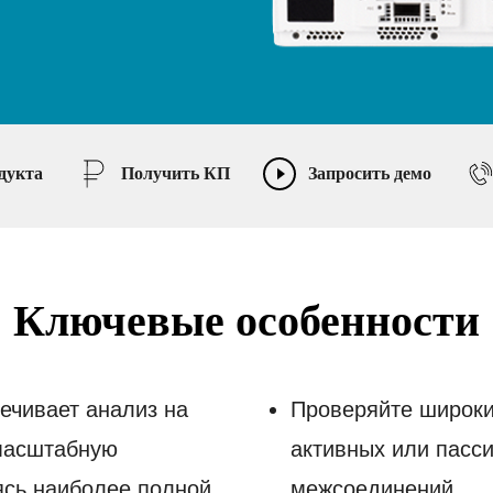
дукта
Получить КП
Запросить демо
Ключевые особенности
чивает анализ на
Проверяйте широки
масштабную
активных или пасс
ясь наиболее полной
межсоединений.