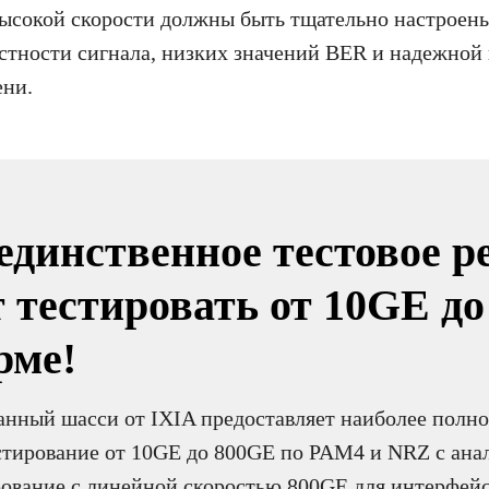
высокой скорости должны быть тщательно настроены
стности сигнала, низких значений BER и надежной
ени.
единственное тестовое р
 тестировать от 10GE д
рме!
ный шасси от IXIA предоставляет наиболее полное
естирование от 10GE до 800GE по PAM4 и NRZ с ана
рование с линейной скоростью 800GE для интерфейс