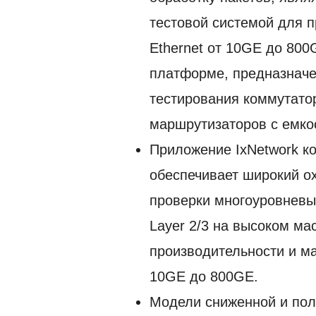
тестовой системой для п
Ethernet от 10GE до 800
платформе, предназнач
тестирования коммутато
маршрутизаторов с емкос
Приложение IxNetwork к
обеспечивает широкий о
проверки многоуровневы
Layer 2/3 на высоком ма
производительности и м
10GE до 800GE.
Модели сниженной и по