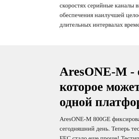
скоростях серийные каналы 
обеспечения наилучшей цело
длительных интервалах врем
AresONE-M - 
которое может
одной платфо
AresONE-M 800GE фиксирован
сегодняшний день. Теперь т
FEC стало еще проще! Тести