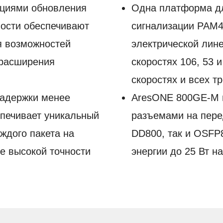
пциями обновления
Одна платформа д
ности обеспечивают
сигнализации PAM4
я возможностей
электрической лин
 расширения
скоростях 106, 53 и
скоростях и всех т
задержки менее
AresONE 800GE-M 
спечивает уникальный
разъемами на пере
ждого пакета на
DD800, так и OSFP
е высокой точности
энергии до 25 Вт на