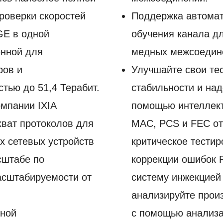
роверки скоростей
Поддержка автомат
GE в одной
обучения канала д
енной для
медных межсоедин
ров и
Улучшайте свои те
тью до 51,4 Терабит.
стабильности и на
омпании IXIA
помощью интеллект
хват протоколов для
MAC, PCS и FEC от 
х сетевых устройств
критическое тести
сштабе по
коррекции ошибок 
асштабируемости от
систему инжекцией
анализируйте прои
лной
с помощью анализа