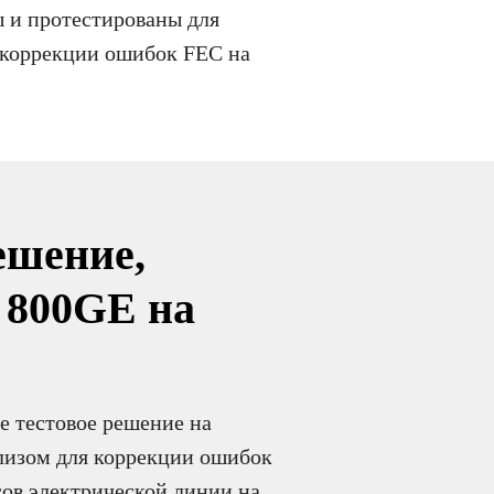
 и протестированы для
 коррекции ошибок FEC на
ешение,
о 800GE на
 тестовое решение на
лизом для коррекции ошибок
ов электрической линии на