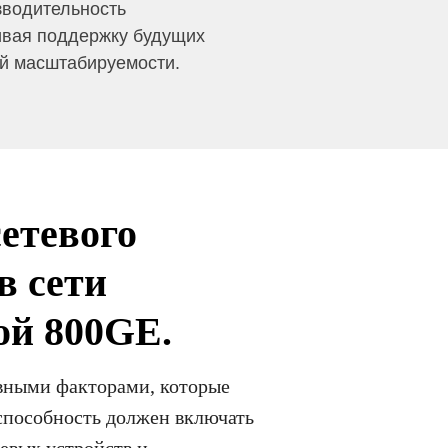
зводительность
ивая поддержку будущих
ий масштабируемости.
етевого
в сети
ой 800GE.
вными факторами, которые
способность должен включать
евых устройств и