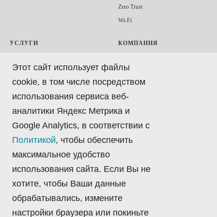
Zero Trust
Wi-Fi
УСЛУГИ
КОМПАНИЯ
Аренда оборудования
Статьи
Этот сайт использует файлы
Облачная лаборатория
Контакты
cookie, в том числе посредством
Консультации и аналитика
Вакансии
использования сервиса веб-
Методологии и сценарии
Запрос коммерческого предложения
тестирования
аналитики Яндекс Метрика и
Запрос демонстрации
Проведения тестирования
Google Analytics, в соответствии с
Портал технической поддержки
Подбор решений для лаборатории
Политикой
, чтобы обеспечить
Портал Облачной лаборатории
Автоматизация тестирования
максимальное удобство
Политика обработки персональных
Обучение
данных
использования сайта. Если Вы не
Ремонт и обслуживание
Согласие на обработку
хотите, чтобы Ваши данные
персональных данных
обрабатывались, измените
Согласие на получение рекламной
информации
настройки браузера или покиньте