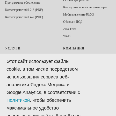
ГИ
Сетевая фабрика AI
Программное обеспечение
Коммутаторы и маршрутизаторы
Каталог решений L2-3 (PDF)
Мобильные сети 4G/5G
Каталог решений L4-7 (PDF)
Облака и ЦОД
Zero Trust
Wi-Fi
УСЛУГИ
КОМПАНИЯ
Аренда оборудования
Статьи
Этот сайт использует файлы
Облачная лаборатория
Контакты
cookie, в том числе посредством
Консультации и аналитика
Вакансии
использования сервиса веб-
Методологии и сценарии
Запрос коммерческого предложения
тестирования
аналитики Яндекс Метрика и
Запрос демонстрации
Проведения тестирования
Google Analytics, в соответствии с
Портал технической поддержки
Подбор решений для лаборатории
Политикой
, чтобы обеспечить
Портал Облачной лаборатории
Автоматизация тестирования
максимальное удобство
Политика обработки персональных
Обучение
данных
использования сайта. Если Вы не