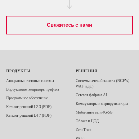
Свяжитесь с нами
ПРОДУКТЫ
РЕШЕНИЯ
Аппаратные тестовые системы
Системы сетевой защиты (NGFW,
WAF и др.)
Виртуальные генераторы трафика
Сетевая фабрика AI
Программное обеспечение
Коммутаторы и маршрутизаторы
Каталог решений L2-3 (PDF)
Мобильные сети 4G/5G
Каталог решений L4-7 (PDF)
Облака и ЦОД
Zero Trust
Wi-Fi