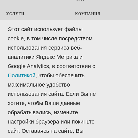
УСЛУГИ
КОМПАНИЯ
Аренда оборудования
Статьи
Этот сайт использует файлы
Облачная лаборатория
Контакты
cookie, в том числе посредством
Консультации и аналитика
Вакансии
использования сервиса веб-
Методологии и сценарии
Запрос коммерческого предложения
тестирования
аналитики Яндекс Метрика и
Запрос демонстрации
Проведения тестирования
Google Analytics, в соответствии с
Портал технической поддержки
Подбор решений для лаборатории
Политикой
, чтобы обеспечить
Портал Облачной лаборатории
Автоматизация тестирования
максимальное удобство
Политика обработки персональных
Обучение
данных
использования сайта. Если Вы не
Ремонт и обслуживание
Согласие на обработку
хотите, чтобы Ваши данные
персональных данных
обрабатывались, измените
Согласие на получение рекламной
информации
настройки браузера или покиньте
сайт. Оставаясь на сайте, Вы